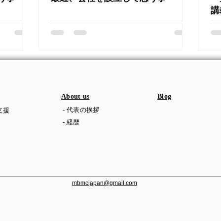
講
About us
Blog
- 代表の挨拶
支援
- 経歴
mbmcjapan@gmail.com