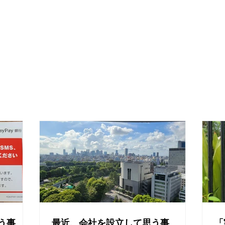
う事
最近、会社を設立して思う事
「