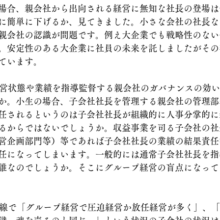
場合、親会社から出向される経営に無知な社長の登場は
に簡単に下げるか、見てきました。小さな会社の社長な
親会社の認識が問題です。例え大企業でも戦略性のない
。安定性のある大企業に社員の未来を託しましたがその
ています。
の経営状態や業績を指導監督する親会社のガバナンスの効
か。小生の場合、子会社社長を管理する親会社の管理部
任されるというのは子会社社長が組織的に人事分掌的に
るからではないでしょうか。収益事業を司る子会社の社
営企画部門等）等であれば子会社社長の業績の結果責任
任になってしまいます。一般的には通常子会社社長を指
誰なのでしょうか。そこにグループ経営の盲点になって
ら目線で「グループ経営で圧迫経営か放任経営が多く」、