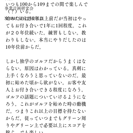
いつも100から109までの間で楽しんで
事業計画研究会
（？）いる。
始めたのは30年以上前だが当初はやっ
MBMC経営者交流会
てもお付き合いで1年に1回程度。これ
が２０年位続いた。練習もしない。教
わりもしない。本当にやりだしたのは
10年位前からだ。
しかし独学のゴルフだからうまくはな
らない。原因はわかっている。真剣に
上手くなろうと思っていないのだ。最
初に始めた頃から欲がない。お客や友
人とお付き合いできる程度になろう。
ゴルフの話題についていけるようにな
ろう。これがゴルフを始めた時の動機
だ。つまりこれ以上の目標を持たない
からだ。従っていつまでもグリーン周
りやグリーン上で必要以上にスコアを
稼ぐ。でも楽しい。