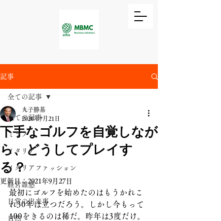
記事
全ての記事
丸子勝基
全ての記事
2020年7月21日
下手なゴルフを自覚しなが
ミラノ
ら、どうしてプレイす
イタリア
る？
イタリアファッション
更新日：
2021年9月27日
経営雑感
最初にゴルフを始めたのはもうかれこ
日常の出来事
れ30年は立つだろう。しかし今もって
100をきるのは稀だ。昨年は3度だけ。
自然