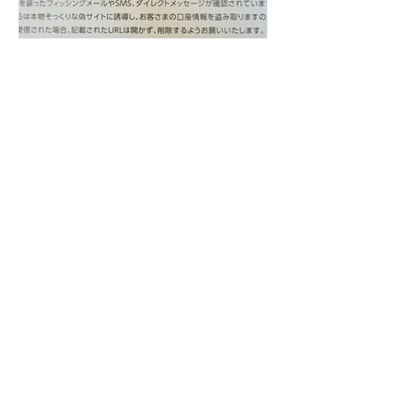
銀行法人口座を開設して思
う事
Home
- Mission
- Vision
Service
- 事業計画支援
- 日伊交流
- DolcePet