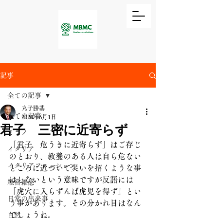
記事
全ての記事
丸子勝基
全ての記事
2020年6月1日
君子 三密に近寄らず
ミラノ
「君子　危うきに近寄らず」はご存じ
イタリア
のとおり、教養のある人は自ら危ない
イタリアファッション
ところに近づいて災いを招くような事
はしないという意味ですが反語には
経営雑感
「虎穴に入らずんば虎児を得ず」とい
日常の出来事
う事があります。その分かれ目はなん
でしょうね。
自然