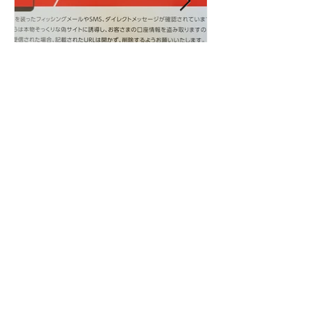
銀行法人口座を開設して思
う事
Home
- Mission
- Vision
Service
- 事業計画支援
- 日伊交流