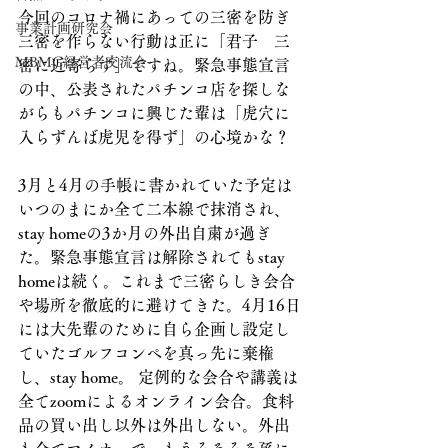
今回のコロナ禍にあっての三密を防ぎ
事業計画研究会
三密を作らない行動は正に「君子　三
MBMC経営者交流会
密に近寄らず」ですね。緊急事態宣言
の中、公表されたパチンコ店を探しな
がらもパチンコに興じた輩は「虎穴に
入らずんば虎児を得ず」の心境かな？
3月と4月の手帳に書かれていた予定は
いつのまにか全て二本線で抹消され、
stay homeの3か月の外出自粛が過ぎ
た。緊急事態宣言は解除されてもstay 
homeは続く。これまで三密らしき会合
や場所を徹底的に避けてきた。4月16日
には大先輩のために自ら企画し設定し
ていたゴルフコンペを真っ先に棄権
し、stay home。 定例的な会合や講義は
全てzoomによるオンライン会合。食料
品の買い出し以外は外出しない。外出