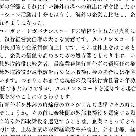
済の停滞とそれに伴い海外市場への進出に精を出したが
ーション活動は十分ではなく、海外の企業と比較し、企
れるようになった。
コーポレートガバナンスコードの精神をどれだけ真剣に
、執行経営責任者の大きな責務です。ガバナンスコード
中長期的な企業価値向上」です。それは株主をはじめと
し、企業の価値を高めるための処方箋でもあります。い
社外取締役は経営者、最高業務執行責任者の選解任の権
社外取締役が過半数を占めない取締役会の場合には指名
います。つまりこれまでは現在の最高執行責任者が年功
選任できたわけですが、ガバナンスコードを遵守する場
限を持つことになるわけです。
行責任者を外部の取締役の方々がどんな基準でその時に
でしょうか。その前に会社側が外部取締役を選定する際
立的な外部取締役を選定することは、企業にとってどん
的には、上場企業の取締経験者や弁護士、会計士等、経