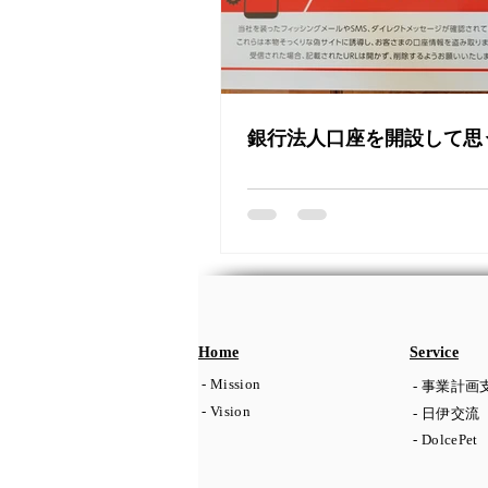
銀行法人口座を開設して思
Home
Service
- Mission
- 事業計画
- Vision
- 日伊交流
- DolcePet