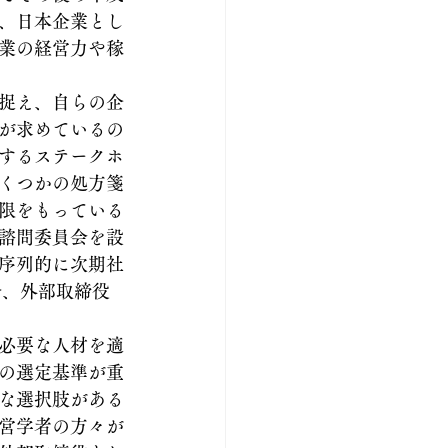
、日本企業とし
業の経営力や稼
捉え、自らの企
が求めているの
するステークホ
くつかの処方箋
限をもっている
諮問委員会を設
序列的に次期社
合、外部取締役
必要な人材を適
の選定基準が重
な選択肢がある
営学者の方々が