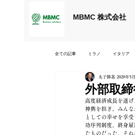
MBMC 株式会社
全ての記事
ミラノ
イタリア
丸子勝基
2020年5
MBMC経営者交流会
外部取締
高度経済成長を遂げ
神輿を担ぎ、みんな
としての幸せを享受
功序列制度、終身雇
たものだった。それ