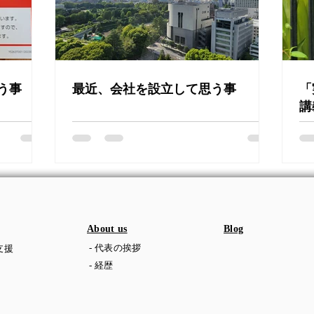
う事
最近、会社を設立して思う事
「
講
About us
Blog
- 代表の挨拶
支援
- 経歴