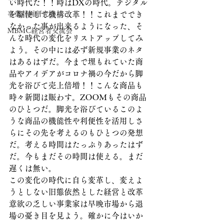
い時代だ！！時はDXの時代。デジタル
事業計画研究会
を駆使して機構改革！！これまででき
なかった事が出来るようになった、そ
MBMC経営者交流会
んな時代の変化をリストアップしてみ
よう。その中には必ず新規事業のネタ
はあるはずだ。今まで埋もれていた商
品やアイデアがコロナ禍の今だから脚
光を浴びて売上倍増！！こんな商品も
時々新聞は賑わす。ZOOMもその商品
のひとつだ。脚光を浴びているこのよ
うな商品の機能性や利便性を活用しさ
らにその先を考えるのもひとつの発想
だ。考える時間はたっぷりあったはず
だ。今もまだその時間は使える。まだ
遅くは無い。
この変化の時代に自ら変革し、変えよ
うとしない旧態依然とした経営と改革
意欲の乏しい事業家は早晩市場から退
場の憂き目を見よう。確かに今はいか