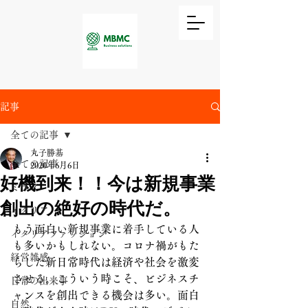
記事
全ての記事
丸子勝基
全ての記事
2020年6月6日
好機到来！！今は新規事業
ミラノ
創出の絶好の時代だ。
イタリア
もう面白い新規事業に着手している人
イタリアファッション
も多いかもしれない。コロナ禍がもた
経営雑感
らした新日常時代は経済や社会を激変
させる。こういう時こそ、ビジネスチ
日常の出来事
ャンスを創出できる機会は多い。面白
自然