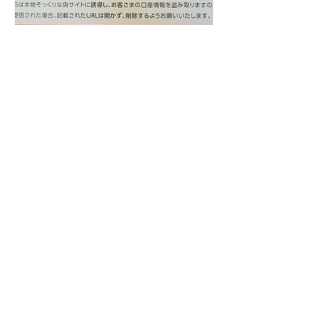
銀行法人口座を開設して思
う事
Home
- Mission
- Vision
Service
- 事業計画支援
- 日伊交流
- DolcePet