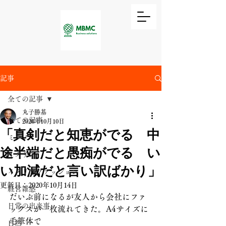
記事
全ての記事
丸子勝基
全ての記事
2020年10月10日
「真剣だと知恵がでる 中
ミラノ
途半端だと愚痴がでる い
イタリア
い加減だと言い訳ばかり」
イタリアファッション
更新日：
2020年10月14日
経営雑感
だいぶ前になるが友人から会社にファ
日常の出来事
ックスが一枚流れてきた。A4サイズに
毛筆体で
自然