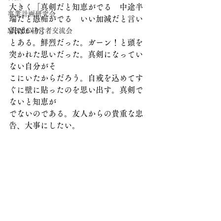
大きく「真剣だと知恵がでる　中途半
事業計画研究会
端だと愚痴がでる　いい加減だと言い
訳ばかり」
MBMC経営者交流会
とある。鮮烈だった。ガーン！と頭を
突かれた思いだった。真剣になってい
ない自分がそ
こにいたからだろう。自戒を込めてす
ぐに壁に貼ったのを思い出す。真剣で
ないと知恵が
でないのである。友人からの貴重な忠
告、大事にしたい。